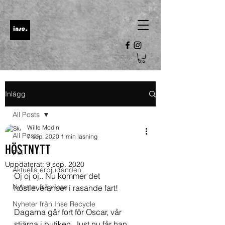
Inlägg
All Posts
Wille Modin
All Posts
7 sep. 2020
1 min läsning
HÖSTNYTT
FYI
Uppdaterat:
9 sep. 2020
Aktuella erbjudanden
Oj oj oj.. Nu kommer det 
Nyheter från Inse
höstleveranser i rasande fart! 
Nyheter från Inse Recycle
Dagarna går fort för Oscar, vår 
stjärna i butiken. Just nu får han 