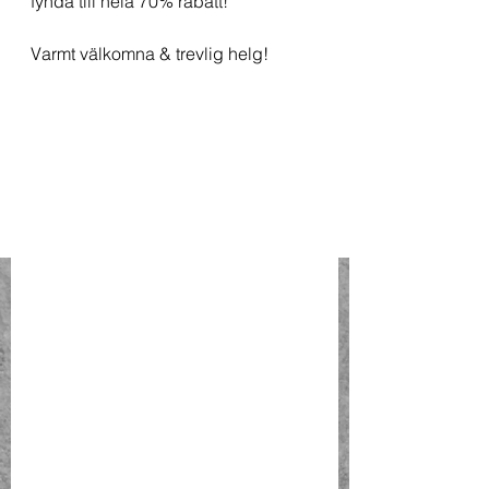
fynda till hela 70% rabatt!
Varmt välkomna & trevlig helg!