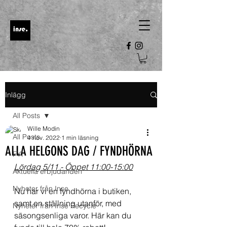
Inlägg
All Posts
Wille Modin
All Posts
4 nov. 2022
1 min läsning
ALLA HELGONS DAG / FYNDHÖRNA
FYI
Lördag 5/11 - Öppet 11:00-15:00
Aktuella erbjudanden
Nyheter från Inse
Nu har vi en fyndhörna i butiken, 
samt en ställning utanför, med 
Nyheter från Inse Recycle
säsongsenliga varor. Här kan du 