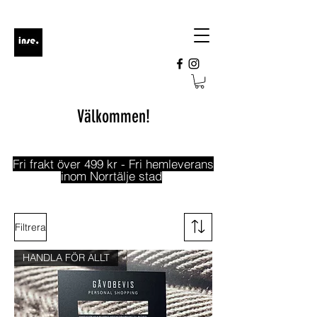
Välkommen!
Fri frakt över 499 kr - Fri hemleverans
inom Norrtälje stad
Filtrera
HANDLA FÖR ALLT