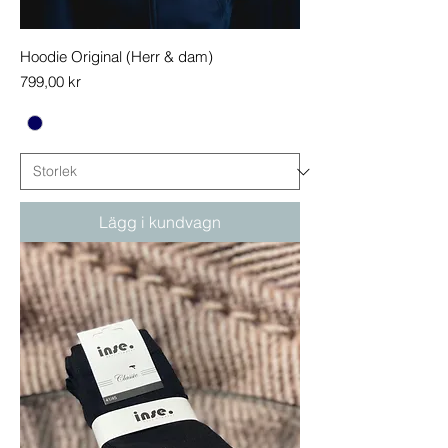
Hoodie Original (Herr & dam)
Pris
799,00 kr
Lägg i kundvagn