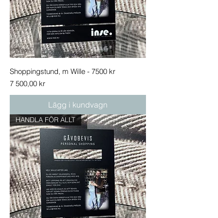
Shoppingstund, m Wille - 7500 kr
Pris
7 500,00 kr
Lägg i kundvagn
HANDLA FÖR ALLT