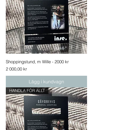
Shoppingstund, m Wille - 2000 kr
Pris
2 000,00 kr
Lägg i kundvagn
HANDLA FÖR ALLT