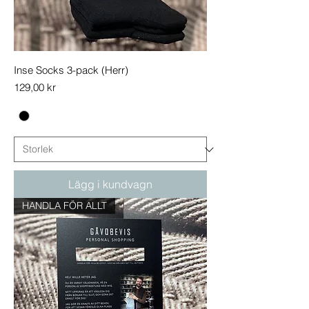
Inse Socks 3-pack (Herr)
Pris
129,00 kr
Lägg i kundvagn
HANDLA FÖR ALLT