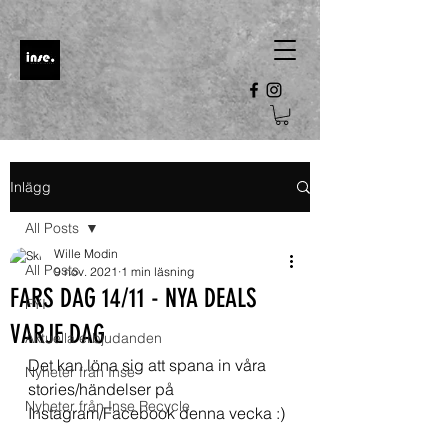
Inlägg
All Posts
Wille Modin
All Posts
9 nov. 2021
1 min läsning
FARS DAG 14/11 - NYA DEALS
FYI
VARJE DAG
Aktuella erbjudanden
Det kan löna sig att spana in våra 
Nyheter från Inse
stories/händelser på 
Nyheter från Inse Recycle
Instagram/Facebook denna vecka :) 