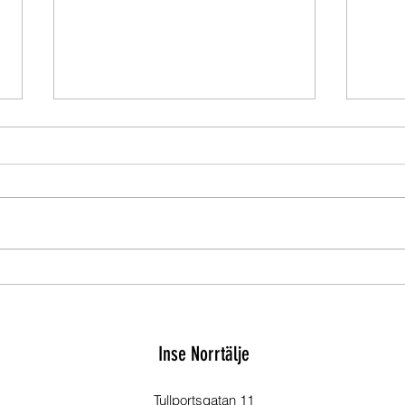
REASTART
Winter
Inse Norrtälje
Tullportsgatan 11