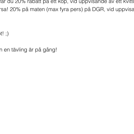
år du 20% rabatt på ett köp, vid uppvisande av ett kvitto
rsa! 20% på maten (max fyra pers) på DGR, vid uppvisa
t! ;)
en en tävling är på gång!