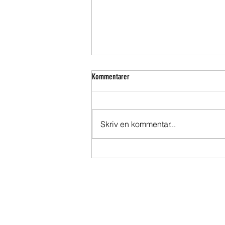
Kommentarer
VinterREA - 60% off !!
Skriv en kommentar...