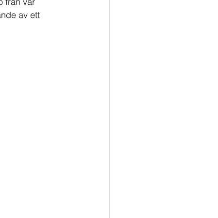
 från vår 
nde av ett 