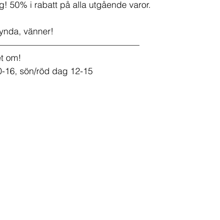
! 50% i rabatt på alla utgående varor. 
fynda, vänner!
————————————————
et om!
10-16, sön/röd dag 12-15