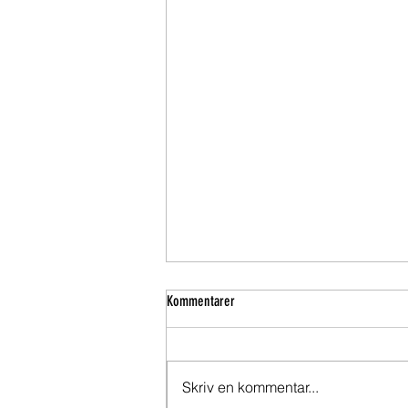
Kommentarer
VinterREA - 60% off !!
Skriv en kommentar...