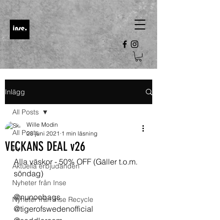
Inlägg
All Posts
Wille Modin
All Posts
28 juni 2021
1 min läsning
VECKANS DEAL v26
FYI
Alla väskor - 50% OFF (Gäller t.o.m. 
Aktuella erbjudanden
söndag)
Nyheter från Inse
@nunoobags 
Nyheter från Inse Recycle
@tigerofswedenofficial 