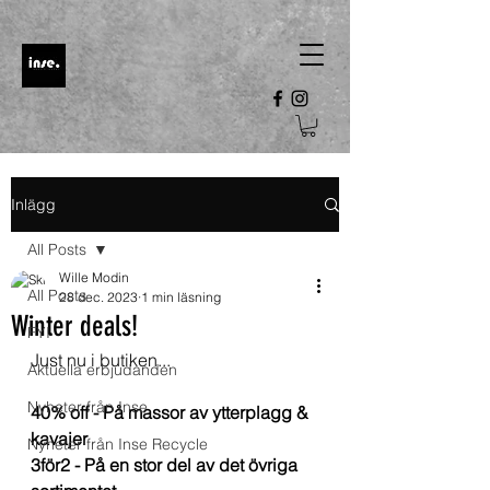
Inlägg
All Posts
Wille Modin
All Posts
28 dec. 2023
1 min läsning
Winter deals!
FYI
Just nu i butiken... 
Aktuella erbjudanden
Nyheter från Inse
40% off - På massor av ytterplagg & 
kavajer
Nyheter från Inse Recycle
3för2 - På en stor del av det övriga 