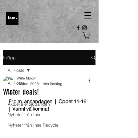
Inlägg
All Posts
Wille Modin
All Posts
25 dec. 2025
1 min läsning
Winter deals!
FYI
Fr.o.m. annandagen  |  Öppet 11-16  
Aktuella erbjudanden
|  Varmt välkomna!
Nyheter från Inse
Nyheter från Inse Recycle