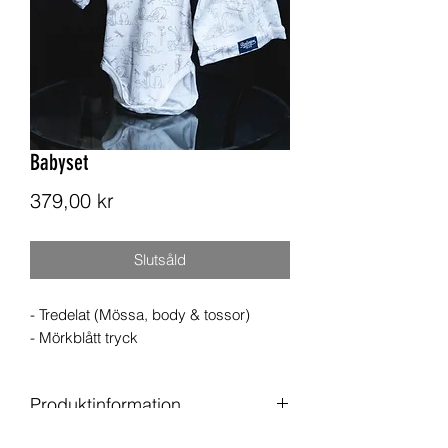
Babyset
Pris
379,00 kr
Slutsåld
- Tredelat (Mössa, body & tossor)
- Mörkblått tryck
Produktinformation
Material: 95% bomull, 5% elastan /